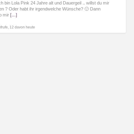
h bin Lola Pink 24 Jahre alt und Dauergeil .. willst du mir
nr
n ? Oder habt ihr irgendwelche Wünsche? 🙂 Dann
b mir
[…]
frufe, 12 davon heute