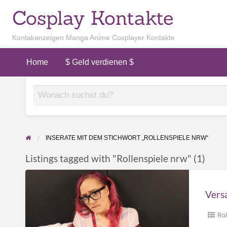
Cosplay Kontakte
Kontakanzeigen Manga Anime Cosplayer Kontakte
Home
$ Geld verdienen $
INSERATE MIT DEM STICHWORT „ROLLENSPIELE NRW“
Listings tagged with "Rollenspiele nrw" (1)
Versautes
Schulmädchen
sucht
dauergeilen
Rol