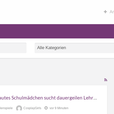
An
RS
Fe
for
Versautes Schulmädchen sucht dauergeilen Lehrer
ad
tag
lenspiele
CosplayGirls
vor 9 Minuten
Rol