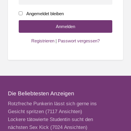
Angemeldet bleiben
Registrieren
|
Passwort vergessen?
Die Beliebtesten Anzeigen
Rotzfreche Punkerin lässt sich gerne ins
Gesicht spritzen
(7117 Ansichten)
Lockere tätowierte Studentin sucht den
nächsten Sex Kick
(7024 Ansichten)